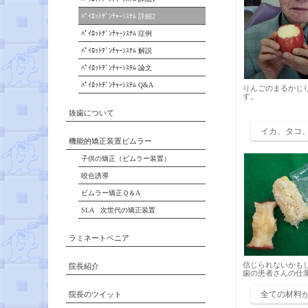
ﾊﾟｲﾛｯﾄﾃﾞﾝﾁｬｰｼｽﾃﾑ 詳細2
ﾊﾟｲﾛｯﾄﾃﾞﾝﾁｬｰｼｽﾃﾑ 症例
ﾊﾟｲﾛｯﾄﾃﾞﾝﾁｬｰｼｽﾃﾑ 解説
ﾊﾟｲﾛｯﾄﾃﾞﾝﾁｬｰｼｽﾃﾑ 論文
ﾊﾟｲﾛｯﾄﾃﾞﾝﾁｬｰｼｽﾃﾑ Q&A
りんごのまるかじ
す。
抜歯について
イカ、タコ
機能的矯正装置ビムラー
子供の矯正（ビムラー装置）
咬合誘導
ビムラー矯正Ｑ＆A
SLA 次世代の矯正装置
ラミネートベニア
信じられないかも
院長紹介
歯の患者さんの仕
全ての材料
院長のツイット