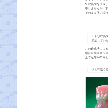
で総義歯を作成
申しませんが、
そのまま使い続
上下顎総義
満足してい
この作成法によ
場合全額返金シ
全て返却が条件
ひと味違う