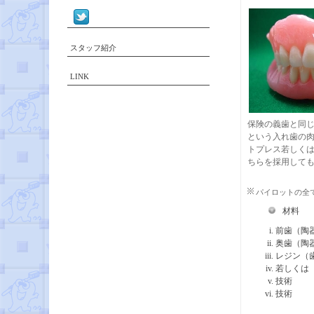
スタッフ紹介
LINK
保険の義歯と同
という入れ歯の
トプレス若しく
ちらを採用して
パイロットの全
材
前歯（
奥歯（陶
レジン
若しく
技術
技