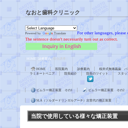
なおと歯科クリニック
For other languages, please 
Powered by
Translate
The sentence doesn't necessarily turn out as correct.
|
HOME
|
診療案内
| 咬合誘導 |
HOME
医院案内
診療案内
桜井式無痛義歯 パ
ラミネートベニア
院長紹介
院長のツイット
スタッ
ビムラー矯正装置 その1
ビムラー矯正装置 その2
SLA（ソルダードリンガルアーチ）次世代の矯正装置
当院で使用している様々な矯正装置