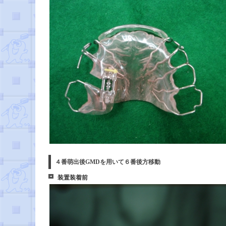
４番萌出後GMDを用いて６番後方移動
装置装着前